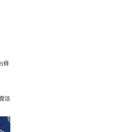
お得
育活