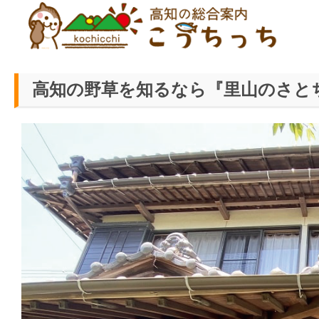
ホーム
>
食事・グルメ
>
高知の野草を知るなら『里山のさと