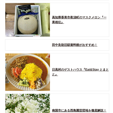
高知県香美市夜須町のマスクメロン『一
果相伝』
田中良助旧邸資料館がおすすめ！
日高村のゲストハウス『Eat&Stay とまと
と』
南国市にある西島園芸団地を徹底解説！