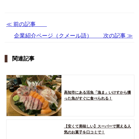
≪ 前の記事
企業紹介ページ（クメール語） 次の記事 ≫
関連記事
高知市にある活魚「漁ま」いけすから獲
った魚がすぐに食べられる！
【安くて美味しい】スーパーで買える人
気のお菓子を口コミで！