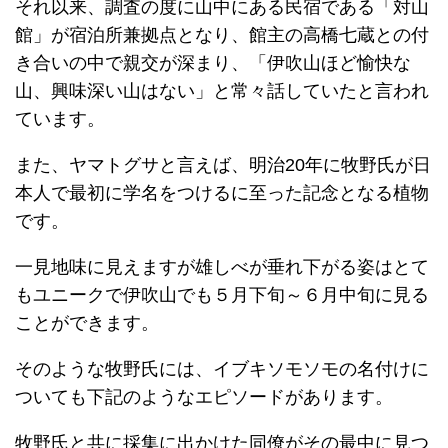
それ以来、調査の度に山中にある民宿である「対山
館」が宿泊所兼拠点となり、館主の高橋七蔵との付
き合いの中で親交が深まり、「伊吹山ほど愉快な
山、興味深い山はない」と常々話していたと言われ
ています。
また、ヤマトグサと言えば、明治20年に牧野氏が日
本人で最初に学名をつけるに至った記念となる植物
です。
一見地味に見えますが雄しべが垂れ下がる姿はとて
もユニークで伊吹山でも５月下旬～６月中旬に見る
ことができます。
そのような牧野氏には、イブキソモソモの名付けに
ついても下記のようなエピソードがあります。
牧野氏と共に採集に出かけた同僚がその最中に見つ