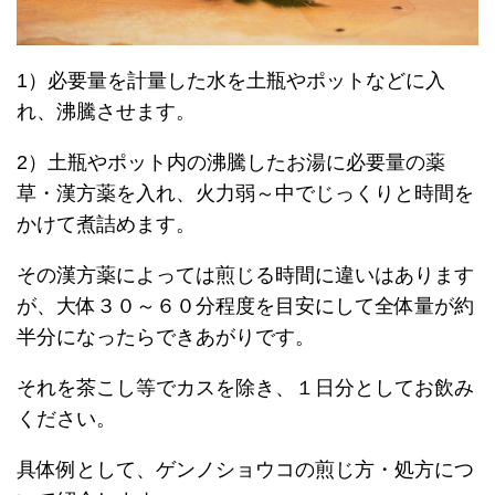
1）必要量を計量した水を土瓶やポットなどに入
れ、沸騰させます。
2）土瓶やポット内の沸騰したお湯に必要量の薬
草・漢方薬を入れ、火力弱～中でじっくりと時間を
かけて煮詰めます。
その漢方薬によっては煎じる時間に違いはあります
が、大体３０～６０分程度を目安にして全体量が約
半分になったらできあがりです。
それを茶こし等でカスを除き、１日分としてお飲み
ください。
具体例として、ゲンノショウコの煎じ方・処方につ