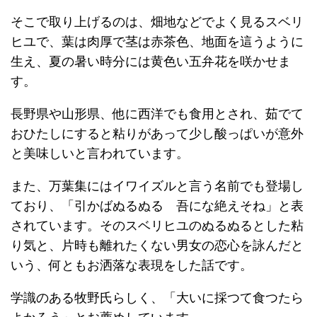
そこで取り上げるのは、畑地などでよく見るスベリ
ヒユで、葉は肉厚で茎は赤茶色、地面を這うように
生え、夏の暑い時分には黄色い五弁花を咲かせま
す。
長野県や山形県、他に西洋でも食用とされ、茹でて
おひたしにすると粘りがあって少し酸っぱいが意外
と美味しいと言われています。
また、万葉集にはイワイズルと言う名前でも登場し
ており、「引かばぬるぬる 吾にな絶えそね」と表
されています。そのスベリヒユのぬるぬるとした粘
り気と、片時も離れたくない男女の恋心を詠んだと
いう、何ともお洒落な表現をした話です。
学識のある牧野氏らしく、「大いに採つて食つたら