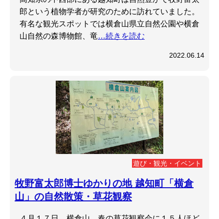
郎という植物学者が研究のために訪れていました。
有名な観光スポットでは横倉山県立自然公園や横倉
山自然の森博物館、竜
…続きを読む
2022.06.14
遊び・観光・イベント
牧野富太郎博士ゆかりの地 越知町「横倉
山」の自然散策・草花観察
４月１７日、横倉山 春の草花観察会に１５人ほど