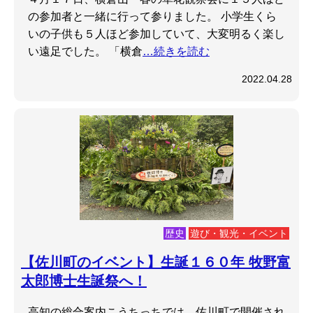
の参加者と一緒に行って参りました。 小学生くら
いの子供も５人ほど参加していて、大変明るく楽し
い遠足でした。 「横倉
…続きを読む
2022.04.28
歴史
遊び・観光・イベント
【佐川町のイベント】生誕１６０年 牧野富
太郎博士生誕祭へ！
高知の総合案内こうちっちでは、佐川町で開催され