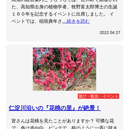
た、高知県出身の植物学者、牧野富太郎博士の生誕
１６０年を記念するイベントに出席しました。 イ
ベントでは、稲垣典年さ
…続きを読む
2022.04.27
遊び・観光・イベント
仁淀川沿いの『花桃の里』が絶景！
皆さんは花桃を見たことがありますか？ 可憐な花
で、色は赤や白、ピンクで、桜のように一斉に咲き