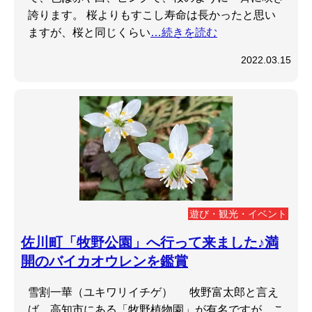
誇ります。 桜よりもすこし寿命は長かったと思い
ますが、桜と同じくらい
…続きを読む
2022.03.15
遊び・観光・イベント
佐川町「牧野公園」へ行って来ました♪満
開のバイカオウレンを鑑賞
雪割一華（ユキワリイチゲ） 牧野富太郎と言え
ば、高知市にある「牧野植物園」が有名ですが、こ