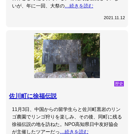
いが、年に一回、大祭の
…続きを読む
2021.11.12
歴史
佐川町に徐福伝説
11月3日、中国からの留学生らと佐川町黒岩のリン
ゴ農園でリンゴ狩りを楽しみ、その後、同町に残る
徐福伝説の地を訪ねた。NPO高知県日中友好協会
が主催したツアーだっ
…続きを読む