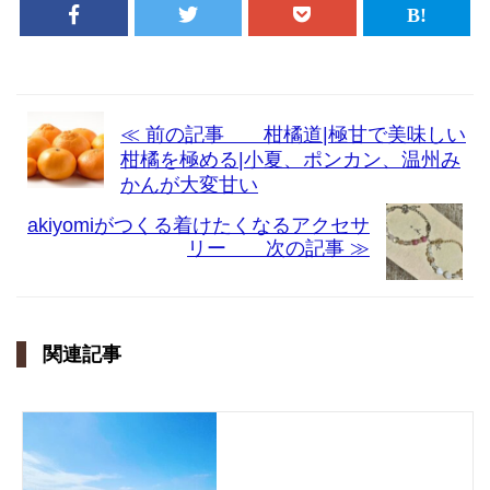
≪ 前の記事 柑橘道|極甘で美味しい
柑橘を極める|小夏、ポンカン、温州み
かんが大変甘い
akiyomiがつくる着けたくなるアクセサ
リー 次の記事 ≫
関連記事