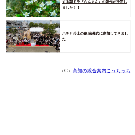
する朝ドラ『らんまん』の製作が決定し
ました！！
ハチと兵士の像 除幕式に参加してきまし
た
（C）
高知の総合案内こうちっち