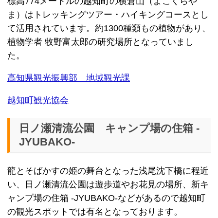
標高774メートルの越知町の横倉山（よこくらや
ま）はトレッキングツアー・ハイキングコースとし
て活用されています。約1300種類もの植物があり、
植物学者 牧野富太郎の研究場所となっていまし
た。
高知県観光振興部 地域観光課
越知町観光協会
日ノ瀬清流公園 キャンプ場の住箱 -
JYUBAKO-
龍とそばかすの姫の舞台となった浅尾沈下橋に程近
い、日ノ瀬清流公園は遊歩道やお花見の場所、新キ
ャンプ場の住箱 -JYUBAKO-などがあるので越知町
の観光スポットでは有名となっております。