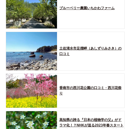
ブルーベリー農園いちかわファーム
土佐清水市足摺岬（あしずりみさき）の
口コミ
香南市の西川花公園の口コミ・西川花祭
り
高知県の誇る『日本の植物学の父』がド
ラマ化！？NHKが送る2023年春スタート