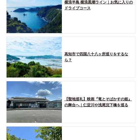
横浪半島 横浪黒潮ライン｜お気に入りの
ドライブコース
高知市で四国八十八ヶ所巡りをするな
ら？
【聖地巡礼】映画『竜とそばかすの姫』
の舞台へ｜仁淀川や浅尾沈下橋を巡る