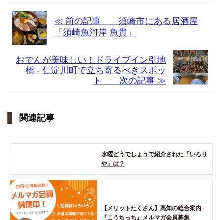
≪ 前の記事 須崎市にある居酒屋
「須崎魚河岸 魚貴」
おでんが美味しい！ドライブイン引地
橋 - 仁淀川町で立ち寄るべきスポッ
ト 次の記事 ≫
関連記事
水曜どうでしょうで紹介された「いろり
や」は？
【メリットたくさん】高知の総合案内
『こうちっち』メルマガ会員募集