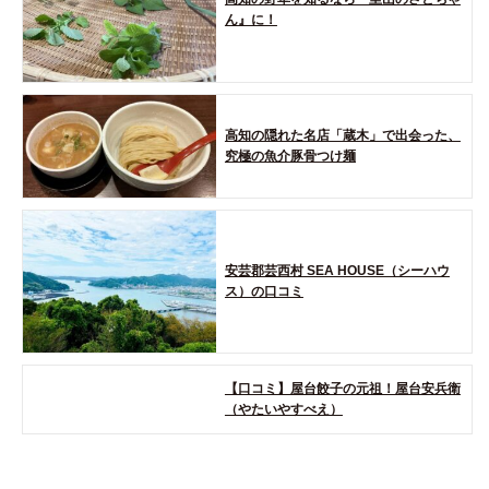
ん』に！
高知の隠れた名店「蔵木」で出会った、
究極の魚介豚骨つけ麺
安芸郡芸西村 SEA HOUSE（シーハウ
ス）の口コミ
【口コミ】屋台餃子の元祖！屋台安兵衛
（やたいやすべえ）