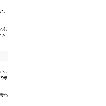
と、
わけ
とき
いま
の事
奪わ