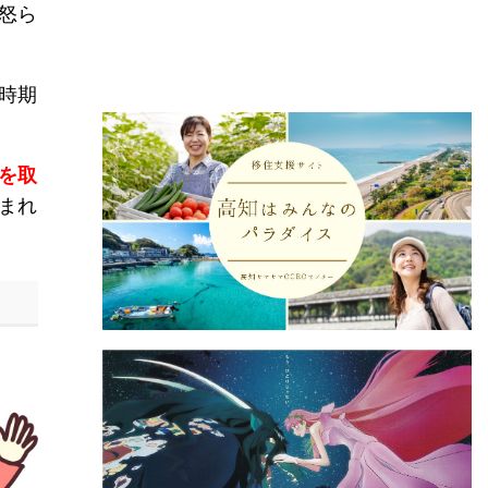
怒ら
時期
を取
まれ