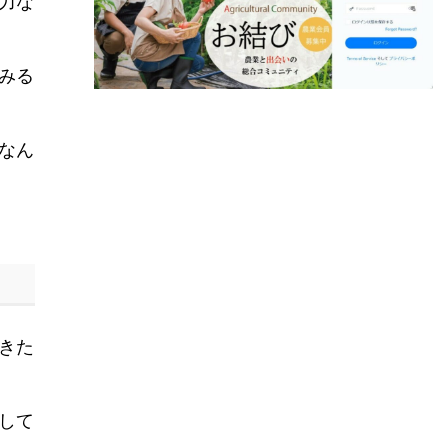
力な
みる
なん
きた
して