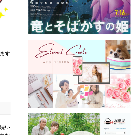
ます
続い