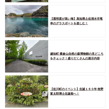
【透明度が高い海】高知県土佐清水市竜
串のグラスボートを楽しむ！
越知町 横倉山自然の森博物館の見どころ
をチェック！盛りだくさんの展示内容
【佐川町のイベント】生誕１６０年 牧野
富太郎博士生誕祭へ！