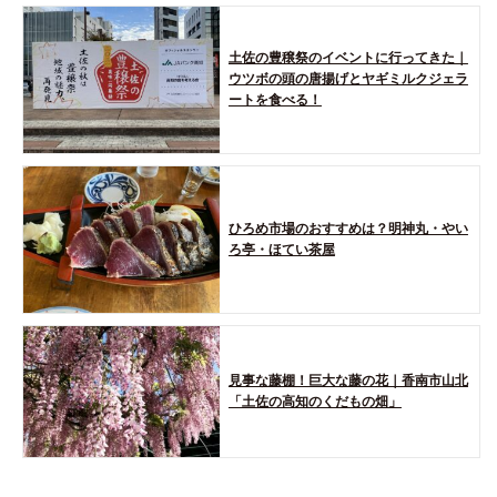
土佐の豊穣祭のイベントに行ってきた｜
ウツボの頭の唐揚げとヤギミルクジェラ
ートを食べる！
ひろめ市場のおすすめは？明神丸・やい
ろ亭・ほてい茶屋
見事な藤棚！巨大な藤の花｜香南市山北
「土佐の高知のくだもの畑」