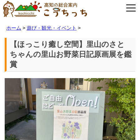
ホーム
>
遊び・観光・イベント
>
【ほっこり癒し空間】里山のさと
ちゃんの里山お野菜日記原画展を鑑
賞