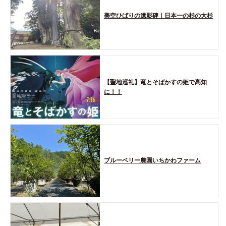
美空ひばりの遺影碑｜日本一の杉の大杉
【聖地巡礼】竜とそばかすの姫で高知
に！！
ブルーベリー農園いちかわファーム