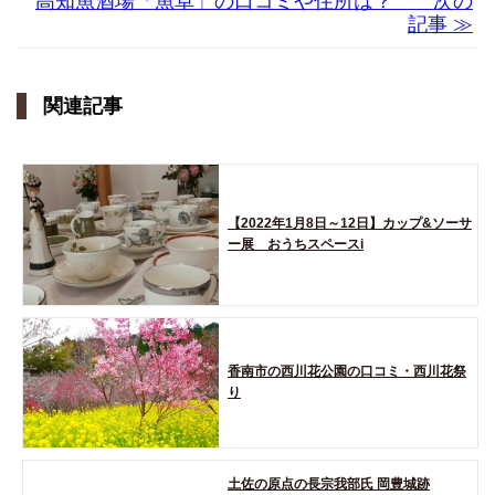
高知魚酒場「魚卓」の口コミや住所は？ 次の
記事 ≫
関連記事
【2022年1月8日～12日】カップ&ソーサ
ー展 おうちスペースi
香南市の西川花公園の口コミ・西川花祭
り
土佐の原点の長宗我部氏 岡豊城跡